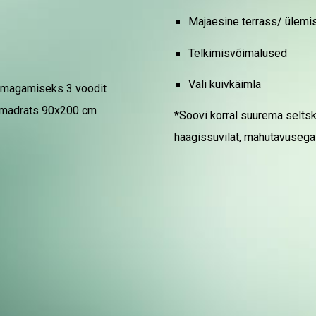
Majaesine terrass/ ülemis
Telkimisvõimalused
Väli kuivkäimla
el magamiseks 3 voodit
 madrats 90x200 cm
*Soovi korral suurema selt
haagissuvilat, mahutavusega 