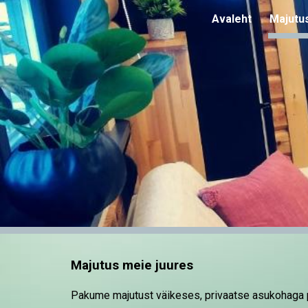
Avaleht
Majutu
Sk
Majutus meie juures
Pakume majutust väikeses, privaatse asukohaga 