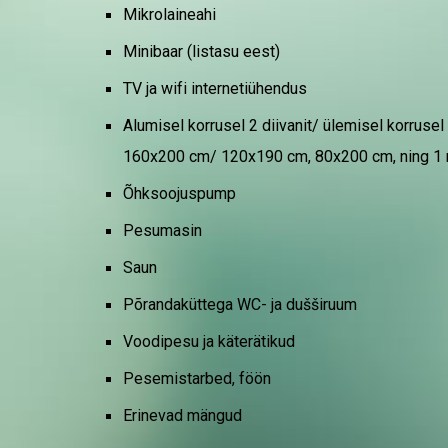
Mikrolaineahi
Minibaar (listasu eest)
TV ja
wifi internetiühendus
Alumisel korrusel 2 diivanit/ ülemisel korrus
160x200 cm/ 120x190 cm, 80x200 cm, ning 1
Õhksoojuspump
Pesumasin
S
aun
Põrandaküttega
WC- ja dušširuum
Voodipesu ja käterätikud
Pesemistarbed, föön
Erinevad mängud