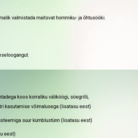
malik valmistada maitsvat hommiku- ja õhtusööki.
ikeseloogangut.
tadega koos korraliku väliköögi, söegrilli,
ktri kasutamise võimalusega (lisatasu eest)
üsteemiga suur kümblustünn (lisatasu eest)
su eest)