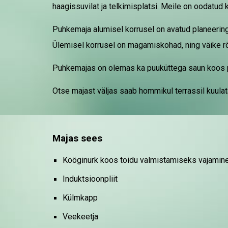
haagissuvilat ja telkimisplatsi. Meile on oodatud 
Puhkemaja alumisel korrusel on avatud planeeri
Ü
lemisel korrusel on magamiskohad, ning väike 
Puhkemajas on olemas ka
puuküttega
saun
koos 
Otse majast väljas saab hommikul terrassil kuulat
Majas
sees
Kööginurk koos toidu valmistamiseks vajamin
Induktsioonpliit
Külmkapp
Veekeetja