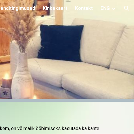
enditingimused
Kinkekaart
Kontakt
ENG
ion
hkem, on võimalik ööbimiseks kasutada ka kahte