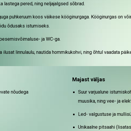
ka lastega pered, ning neljajalgsed sõbrad.
nguga puhkeruum koos väikese kööginurgaga
. Kööginurgas on või
rõdu õdusaks istumiseks.
pesemisvõimaluse- ja WC-ga.
a ilusat linnulaulu, nautida hommikukohvi, ning õhtul vaadata pä
Majast väljas
evate nõudega
Suur varjualune istumiskoh
muusika, ning vee- ja ele
Led- valgustuse ja mullis
Unikaalne pitsaahi (lisata