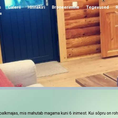
s
Galerii
Hinnakiri
Broneerimine
Tegevused
R
ip to main content
Skip to navigat
palkmajas, mis mahutab magama kuni 6 inimest. Kui sõpru on ro