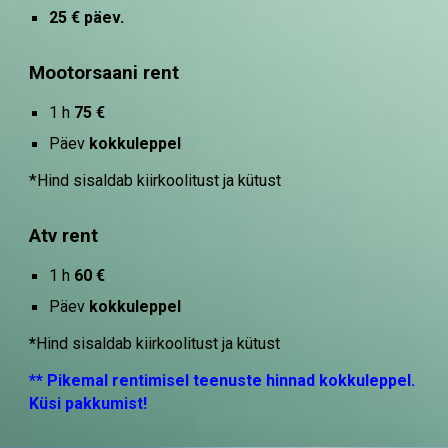
25 € päev.
Mootorsaani rent
1 h
75 €
Päev
kokkuleppel
*
Hind sisaldab kiirkoolitust ja kütust
Atv rent
1 h
60 €
Päev
kokkuleppel
*
Hind sisaldab kiirkoolitust ja kütust
** Pikemal rentimisel teenuste hinnad kokkuleppel.
Küsi pakkumist!