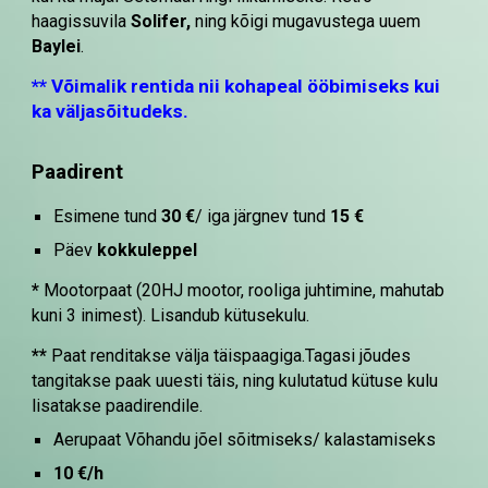
haagissuvila
Solifer,
ning kõigi mugavustega uuem
Baylei
.
** Võimalik rentida nii kohapeal ööbimiseks kui
ka väljasõitudeks.
Paadirent
Esimene tund
30 €
/ iga järgnev tund
1
5
€
Päev
kokkuleppel
*
Mootorpaat (20HJ mootor, rooliga juhtimine, mahutab
kuni 3 inimest).
Lisandub kütusekulu.
**
Paat renditakse välja täispaagiga.Tagasi jõudes
tangitakse paak uuesti täis, ning kulutatud kütuse kulu
lisatakse paadirendile.
Aerupaat Võhandu jõel sõitmiseks/ kalastamiseks
10 €/h