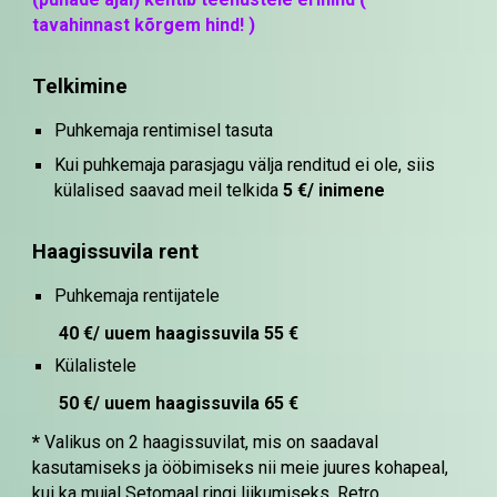
tavahinnast kõrgem hind! )
Telkimine
Puhkemaja rentimisel tasuta
Kui puhkemaja parasjagu välja renditud ei ole, siis
külalised saavad meil telkida
5 €/ inimene
Haagissuvila rent
Puhkemaja rentijatele
40 €/ uuem haagissuvila 55 €
Külalistele
50 €/ uuem haagissuvila 65 €
*
Valikus on 2 haagissuvilat, mis on saadaval
kasutamiseks ja ööbimiseks nii meie juures kohapeal,
kui ka mujal Setomaal ringi liikumiseks. Retro