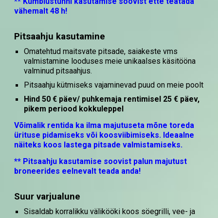
** Kümblustünni kasutamise soovist ette teatada
vähemalt 48 h!
Pitsaahju kasutamine
Omatehtud maitsvate pitsade, saiakeste vms
valmistamine looduses meie unikaalses käsitööna
valminud pitsaahjus.
Pitsaahju kütmiseks vajaminevad puud on meie poolt
Hind 50 € päev/ puhkemaja rentimisel 25 € päev,
pikem periood kokkuleppel
Võimalik rentida ka ilma majutuseta mõne toreda
ürituse pidamiseks
või
koosviibimiseks
. Ideaalne
näiteks koos lastega pitsade valmistamiseks.
**
Pitsaahju
kasutamise soovist palun majutust
broneerides eelnevalt teada anda!
Suur varjualune
Sisaldab korralikku välikööki koos söegrilli, vee- ja