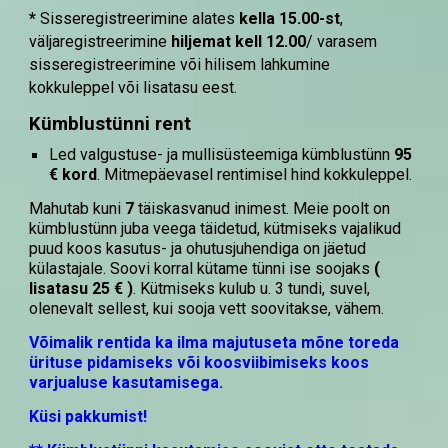
*
Sisseregistreerimine alates
kella 15.00-st
,
väljaregistreerimine
hiljemat kell 12.00
/ varasem
sisseregistreerimine või hil
isem lahkumine
kokkuleppel või lisatasu eest.
Kümblustünni rent
Led valgustuse- ja mullisüsteemiga kümblustünn
95
€ kord
. Mitmepäevasel rentimisel hind kokkuleppel.
Mahutab kuni
7
täiskasvanud inimest. Meie poolt on
kümblustünn juba veega täidetud, kütmiseks vajalikud
puud koos kasutus- ja ohutusjuhendiga on jäetud
külastajale. Soovi korral kütame tünni ise soojaks
(
lisatasu 25 € )
. Kütmiseks kulub u. 3 tundi, suvel,
olenevalt sellest, kui sooja vett soovitakse, vähem.
Võimalik rentida ka ilma majutuseta mõne toreda
ürituse pidamiseks või koosviibimiseks koos
varjualuse kasutamisega.
Küsi pakkumist!