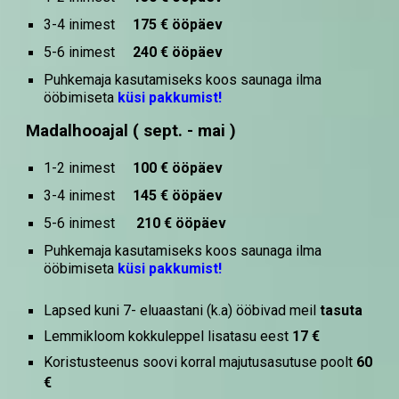
3-4 inimest
1
7
5 € ööpäev
5-6 inimest
2
4
0 € ööpäev
Puhkemaja kasutami
seks
koos saunaga ilma
ööbimiseta
küsi pakkumist!
Madalhooajal ( sept. - mai )
1-2 inimest
100 € ööpäev
3-4 inimest
145 € ööpäev
5-6 inimest
210
€ ööpäev
Puhkemaja kasutami
seks
koos saunaga ilma
ööbimiseta
küsi
pakkumist!
Lapsed kuni 7- eluaastani (k.a) ööbivad meil
tasuta
Lemmikloom kokkuleppel lisatasu eest
1
7
€
Koristusteenus soovi korral majutusasutuse poolt
60
€