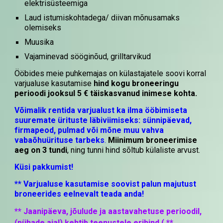
elektrisüsteemiga
Laud istumiskohtadega/ diivan mõnusamaks
olemiseks
Muusika
Vajaminevad sööginõud, grilltarvikud
Ööbides meie puhkemajas on külastajatele soovi korral
varjualuse kasutamise
hind
kogu broneeringu
perioodi jooksul 5 € täiskasvanud inimese kohta.
Võimalik rentida varjualust ka ilma ööbimiseta
suuremate ürituste läbiviimiseks: sünnipäevad,
firmapeod, pulmad või mõne muu vahva
vabaõhuürituse tarbeks
.
Miinimum broneerimise
aeg on 3 tundi
, ning tunni hind sõltub külaliste arvust.
Küsi pakkumist!
** Varjualuse kasutamise soovist palun majutust
broneerides eelnevalt teada anda!
** Jaanipäeva, jõulude ja aastavahetuse perioodil,
(pühade ajal) kehtib teenustele erihind ( **