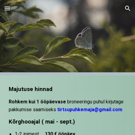
Skip to main content
Skip to navigation
Majutuse hinnad
Rohkem kui 1 ööpäevase
broneeringu puhul kirjutage
pakkumise saamiseks
tirtsupuhkemaja@gmail.com
Kõrghooajal ( mai - sept.)
1-2 inimest
1
3
0 € ööpäev