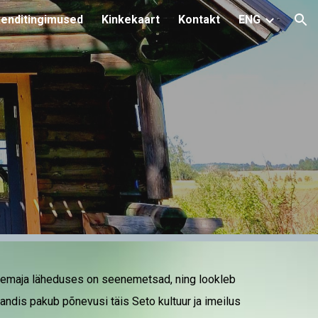
enditingimused
Kinkekaart
Kontakt
ENG
ion
hkemaja läheduses on seenemetsad, ning lookleb
kandis pakub põnevusi täis Seto kultuur ja imeilus