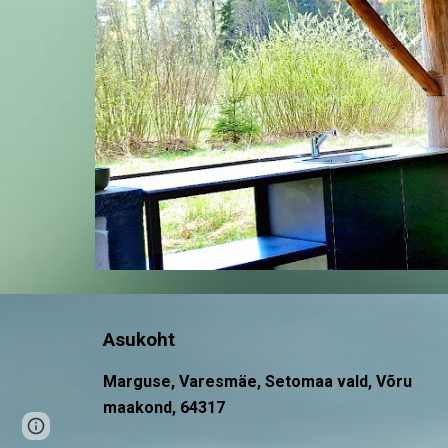
Asukoht
Marguse, Varesmäe, Setomaa vald, Võru
maakond, 64317
Page
Google Sites
Report abuse