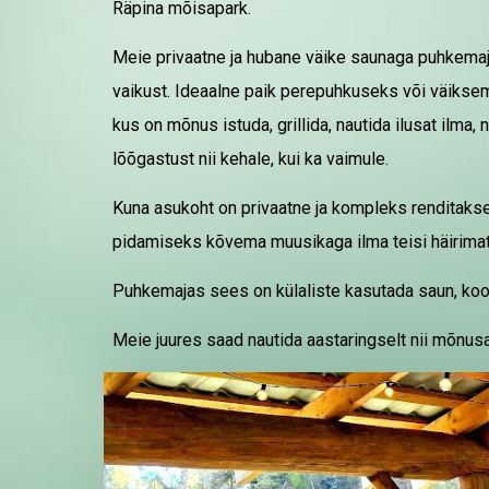
Räpina mõisapark.
Meie privaatne ja hubane väike saunaga puhkemaja
vaikust. Ideaalne paik perepuhkuseks või väiksema
kus on mõnus istuda, grillida, nautida ilusat ilm
lõõgastust nii kehale, kui ka vaimule.
Kuna asukoht on privaatne ja kompleks renditakse 
pidamiseks kõvema muusikaga ilma teisi häirima
Puhkemajas sees on külaliste kasuta
da saun, ko
Meie juures saad nautida aastaringselt nii mõnusa