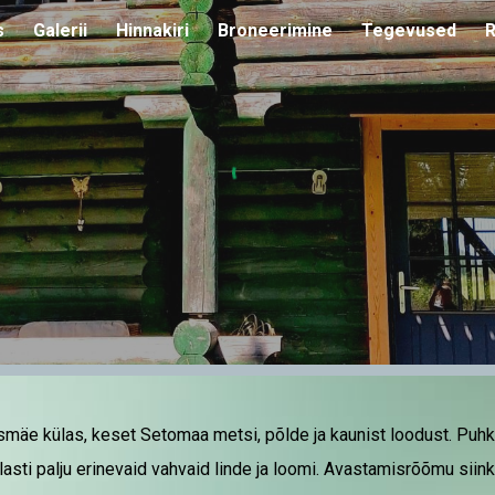
s
Galerii
Hinnakiri
Broneerimine
Tegevused
R
ip to main content
Skip to navigat
esmäe külas, keset Setomaa metsi, põlde ja kaunist loodust. Pu
asti palju erinevaid vahvaid linde ja loomi. Avastamisrõõmu siin