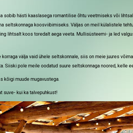
 sobib hästi kaaslasega romantilise õhtu veetmiseks või lihtsalt
 seltskonnaga koosviibimiseks. Väljas on meil külalistele tehtud 
a, ning lihtsalt koos toredalt aega veeta. Mullisüsteemi- ja led 
korraga välja vaid ühele seltskonnale, siis on meie juures võimal
ta.
Siiski pole meile oodatud suure seltskonnaga noored, kelle 
os kõigi muude mugavustega.
t suve- kui ka talvepuhkust!