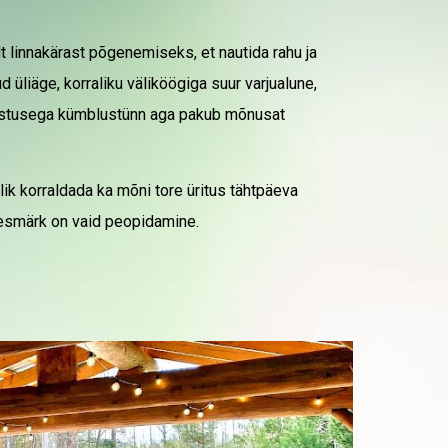
 linnakärast põgenemiseks, et nautida rahu ja
üliäge, korraliku väliköögiga suur varjualune,
valgustusega kümblustünn aga pakub mõnusat
ik korraldada ka mõni tore üritus tähtpäeva
eesmärk on vaid peopidamine.