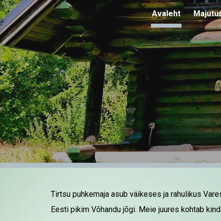
Avaleht
Majutu
Sk
Tirtsu puhkemaja asub väikeses ja rahulikus Var
Eesti pikim Võhandu jõgi. Meie juures kohtab kindl